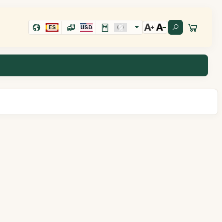
ES
USD