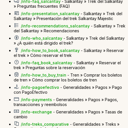
/info-faq_salcantay
- Salkantay » Trek del Salkantay
» Preguntas frecuentes (FAQ)
/info-presentation_salcantay
- Salkantay » Trek del
Salkantay » Presentación del trek Salkantay Majestic
/info-recommendations_salcantay
- Salkantay » Trek
del Salkantay » Recomendaciones
/info-who_salcantay
- Salkantay » Trek del Salkantay
» ¿A quién está dirigido el trek?
/info-how_to_book_salcantay
- Salkantay » Reservar
el trek » Cómo reservar el trek
/info-faq_book_salcantay
- Salkantay » Reservar el
trek » Preguntas sobre la reservación
/info-how_to_buy_train
- Tren » Comprar los boletos
de tren » Cómo comprar los boletos de tren
/info-pagoefectivo
- Generalidades » Pagos » Pago
con PagoEfectivo
/info-payments
- Generalidades » Pagos » Pagos,
transacciones y reembolsos
/info-exchange
- Generalidades » Pagos » Tasas de
cambio
/info-treks_comparative
- Generalidades » Treks »