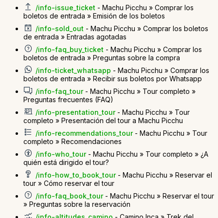
/info-issue_ticket
- Machu Picchu » Comprar los
boletos de entrada » Emisión de los boletos
/info-sold_out
- Machu Picchu » Comprar los boletos
de entrada » Entradas agotadas
/info-faq_buy_ticket
- Machu Picchu » Comprar los
boletos de entrada » Preguntas sobre la compra
/info-ticket_whatsapp
- Machu Picchu » Comprar los
boletos de entrada » Recibir sus boletos por Whatsapp
/info-faq_tour
- Machu Picchu » Tour completo »
Preguntas frecuentes (FAQ)
/info-presentation_tour
- Machu Picchu » Tour
completo » Presentación del tour a Machu Picchu
/info-recommendations_tour
- Machu Picchu » Tour
completo » Recomendaciones
/info-who_tour
- Machu Picchu » Tour completo » ¿A
quién está dirigido el tour?
/info-how_to_book_tour
- Machu Picchu » Reservar el
tour » Cómo reservar el tour
/info-faq_book_tour
- Machu Picchu » Reservar el tour
» Preguntas sobre la reservación
/info-altitudes_camino
- Camino Inca » Trek del