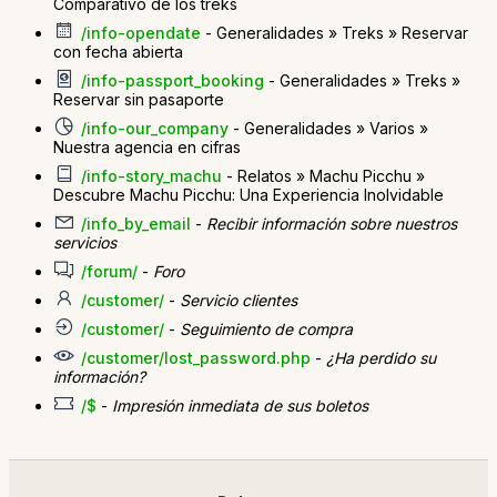
Comparativo de los treks
/info-opendate
- Generalidades » Treks » Reservar
con fecha abierta
/info-passport_booking
- Generalidades » Treks »
Reservar sin pasaporte
/info-our_company
- Generalidades » Varios »
Nuestra agencia en cifras
/info-story_machu
- Relatos » Machu Picchu »
Descubre Machu Picchu: Una Experiencia Inolvidable
/info_by_email
-
Recibir información sobre nuestros
servicios
/forum/
-
Foro
/customer/
-
Servicio clientes
/customer/
-
Seguimiento de compra
/customer/lost_password.php
-
¿Ha perdido su
información?
/$
-
Impresión inmediata de sus boletos