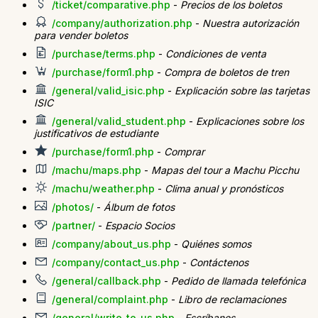
/ticket/comparative.php
-
Precios de los boletos
/company/authorization.php
-
Nuestra autorización
para vender boletos
/purchase/terms.php
-
Condiciones de venta
/purchase/form1.php
-
Compra de boletos de tren
/general/valid_isic.php
-
Explicación sobre las tarjetas
ISIC
/general/valid_student.php
-
Explicaciones sobre los
justificativos de estudiante
/purchase/form1.php
-
Comprar
/machu/maps.php
-
Mapas del tour a Machu Picchu
/machu/weather.php
-
Clima anual y pronósticos
/photos/
-
Álbum de fotos
/partner/
-
Espacio Socios
/company/about_us.php
-
Quiénes somos
/company/contact_us.php
-
Contáctenos
/general/callback.php
-
Pedido de llamada telefónica
/general/complaint.php
-
Libro de reclamaciones
/general/write_to_us.php
-
Escríbanos