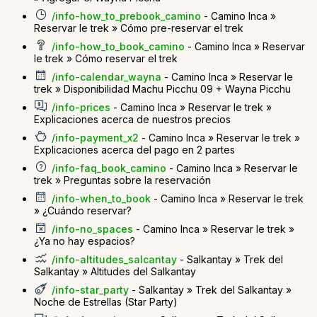
/info-how_to_prebook_camino
- Camino Inca »
Reservar le trek » Cómo pre-reservar el trek
/info-how_to_book_camino
- Camino Inca » Reservar
le trek » Cómo reservar el trek
/info-calendar_wayna
- Camino Inca » Reservar le
trek » Disponibilidad Machu Picchu 09 + Wayna Picchu
/info-prices
- Camino Inca » Reservar le trek »
Explicaciones acerca de nuestros precios
/info-payment_x2
- Camino Inca » Reservar le trek »
Explicaciones acerca del pago en 2 partes
/info-faq_book_camino
- Camino Inca » Reservar le
trek » Preguntas sobre la reservación
/info-when_to_book
- Camino Inca » Reservar le trek
» ¿Cuándo reservar?
/info-no_spaces
- Camino Inca » Reservar le trek »
¿Ya no hay espacios?
/info-altitudes_salcantay
- Salkantay » Trek del
Salkantay » Altitudes del Salkantay
/info-star_party
- Salkantay » Trek del Salkantay »
Noche de Estrellas (Star Party)