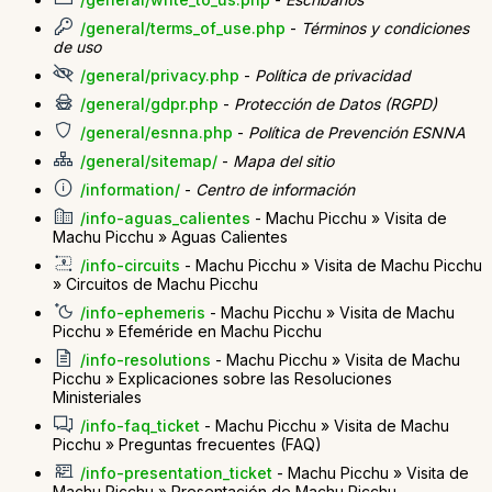
/general/terms_of_use.php
-
Términos y condiciones
de uso
/general/privacy.php
-
Política de privacidad
/general/gdpr.php
-
Protección de Datos (RGPD)
/general/esnna.php
-
Política de Prevención ESNNA
/general/sitemap/
-
Mapa del sitio
/information/
-
Centro de información
/info-aguas_calientes
- Machu Picchu » Visita de
Machu Picchu » Aguas Calientes
/info-circuits
- Machu Picchu » Visita de Machu Picchu
» Circuitos de Machu Picchu
/info-ephemeris
- Machu Picchu » Visita de Machu
Picchu » Efeméride en Machu Picchu
/info-resolutions
- Machu Picchu » Visita de Machu
Picchu » Explicaciones sobre las Resoluciones
Ministeriales
/info-faq_ticket
- Machu Picchu » Visita de Machu
Picchu » Preguntas frecuentes (FAQ)
/info-presentation_ticket
- Machu Picchu » Visita de
Machu Picchu » Presentación de Machu Picchu